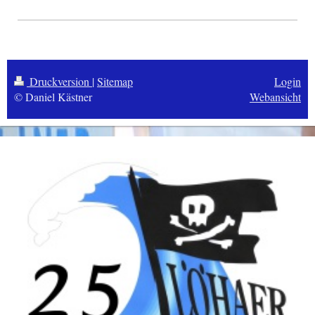
Druckversion
|
Sitemap
Login
© Daniel Kästner
Webansicht