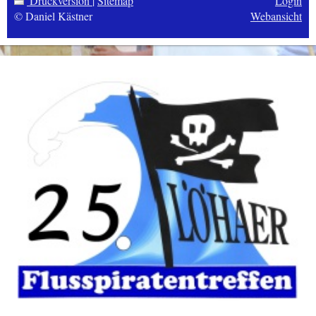
Druckversion
|
Sitemap
Login
© Daniel Kästner
Webansicht